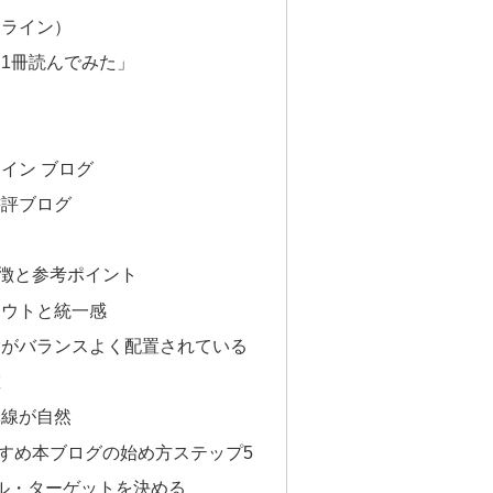
ンライン）
日1冊読んでみた」
ライン ブログ
書評ブログ
徴と参考ポイント
アウトと統一感
引用がバランスよく配置されている
確
導線が自然
すめ本ブログの始め方ステップ5
ル・ターゲットを決める